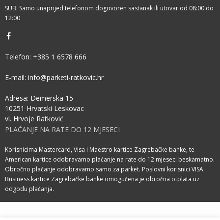
SUB: Samo unaprijed telefonom dogovoren sastanak ili utovar od 08:00 do
12:00
Telefon: +385 1 6578 666
E-mail:
info@parketi-ratkovic.hr
Adresa: Demerska 15
10251 Hrvatski Leskovac
vl. Hrvoje Ratković
PLAĆANJE NA RATE DO 12 MJESECI
Korisnicima Mastercard, Visa i Maestro kartice Zagrebačke banke, te
American kartice odobravamo plaćanje na rate do 12 mjeseci beskamatno.
Obročno plaćanje odobravamo samo za parket. Poslovni korisnici VISA
Business kartice Zagrebačke banke omogućena je obročna otplata uz
odgodu plaćanja.
©2025 Parketi Ratković · Sva prava pridržana.