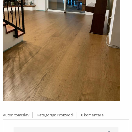
Autor:
tomislav
Kategorija:
Proizvodi
0 komentara