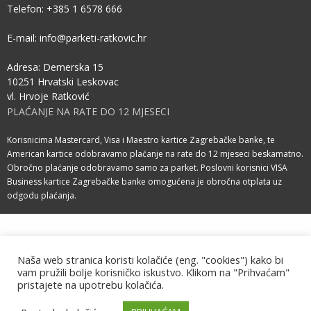
Telefon: +385 1 6578 666
E-mail:
info@parketi-ratkovic.hr
Adresa: Demerska 15
10251 Hrvatski Leskovac
vl. Hrvoje Ratković
PLAĆANJE NA RATE DO 12 MJESECI
Korisnicima Mastercard, Visa i Maestro kartice Zagrebačke banke, te
American kartice odobravamo plaćanje na rate do 12 mjeseci beskamatno.
Obročno plaćanje odobravamo samo za parket. Poslovni korisnici VISA
Business kartice Zagrebačke banke omogućena je obročna otplata uz
odgodu plaćanja.
©2025 Parketi Ratković · Sva prava pridržana.
Naša web stranica koristi kolačiće (eng. "cookies") kako bi
Pravila o zaštiti privatnosti
Izrada web stranice: Impresija
vam pružili bolje korisničko iskustvo. Klikom na "Prihvaćam"
pristajete na upotrebu kolačića.