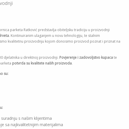
vodnji
nica parketa Ratković predstavlja obiteljsku tradiciju u proizvodnji
drveta
. Kontinuiranim ulaganjem u novu tehnologiju, te stalnim
 smo kvalitetnu proizvodnju kojom donosimo proizvod poznat i priznat na
0 djelatnika u direktnoj proizvodnji.
Povjerenje i zadovoljstvo kupaca
te
 parketa
potvrda su kvalitete naših proizvoda
.
o su:
u:
 suradnju s našim klijentima
 sa najkvalitetnijim materijalima