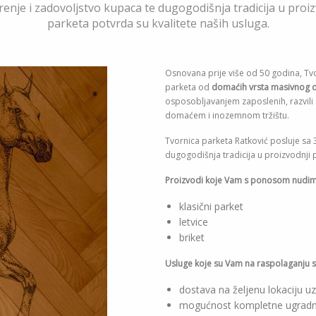
renje i zadovoljstvo kupaca te dugogodišnja tradicija u proiz
parketa potvrda su kvalitete naših usluga.
Osnovana prije više od 50 godina, Tvor
parketa od
domaćih vrsta masivnog 
osposobljavanjem zaposlenih, razvili
domaćem i inozemnom tržištu.
Tvornica parketa Ratković posluje sa 3
dugogodišnja tradicija u proizvodnji
Proizvodi koje Vam s ponosom nudim
klasični parket
letvice
briket
Usluge koje su Vam na raspolaganju s
dostava na željenu lokaciju uz
mogućnost kompletne ugradnje