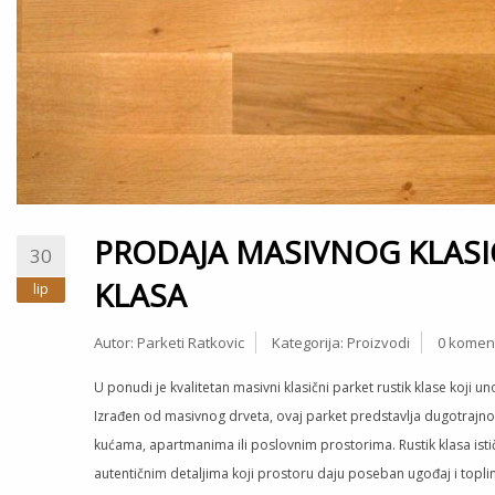
PRODAJA MASIVNOG KLASI
30
KLASA
lip
Autor:
Parketi Ratkovic
Kategorija:
Proizvodi
0 komen
U ponudi je kvalitetan masivni klasični parket rustik klase koji u
Izrađen od masivnog drveta, ovaj parket predstavlja dugotrajno 
kućama, apartmanima ili poslovnim prostorima. Rustik klasa istič
autentičnim detaljima koji prostoru daju poseban ugođaj i topl