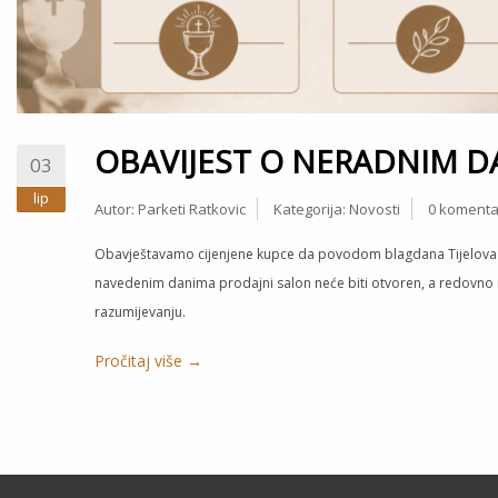
OBAVIJEST O NERADNIM DANI
03
lip
Autor:
Parketi Ratkovic
Kategorija:
Novosti
0 komenta
Obavještavamo cijenjene kupce da povodom blagdana Tijelova ne r
navedenim danima prodajni salon neće biti otvoren, a redovno
razumijevanju.
Pročitaj više →